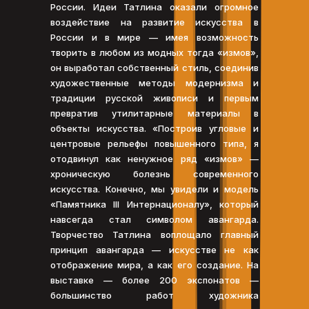
России. Идеи Татлина оказали огромное
воздействие на развитие искусства в
России и в мире — имея возможность
творить в любом из модных тогда «измов»,
он выработал собственный стиль, соединив
художественные методы модернизма и
традиции русской живописи и первым
превратив утилитарные материалы в
объекты искусства. «Построив угловые и
центровые рельефы повышенного типа, я
отодвинул как ненужное ряд «измов» —
хроническую болезнь современного
искусства. Конечно, мы увидели и модель
«Памятника III Интернационалу», который
навсегда стал символом авангарда.
Творчество Татлина воплощало главный
принцип авангарда — искусстве не как
отображение мира, а как его создание. На
выставке — более 200 экспонатов —
большинство работ художника