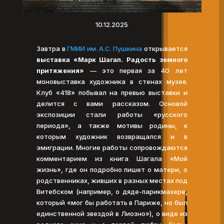
10.12.2025
Завтра в
ГМИИ им. А.С. Пушкина
открывается
выставка «Марк Шагал. Радость земного
притяжения»
— это первая за 40 лет
моновыставка художника в стенах музея.
Клуб «418» побывал на превью выставки и
делится с вами рассказом. Основой
экспозиции стали работы «русского
периода», а также мотивы родины, к
которым художник возвращался и в
эмиграции. Многие работы сопровождаются
комментарием из книга Шагала «Мой
жизнь», где он подробно пишет о матери, о
родственниках, живших в разных местах под
Витебском (например, о дяде-парикмахере,
который «мог бы работать в Париже, но был
единственной звездой в Лиозно»), о виде из