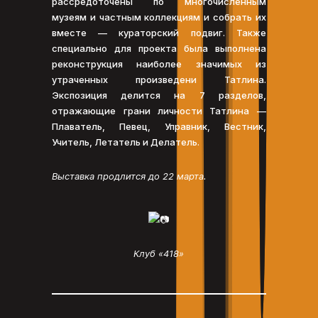
рассредоточены по многочисленным
музеям и частным коллекциям и собрать их
вместе — кураторский подвиг. Также
специально для проекта была выполнена
реконструкция наиболее значимых из
утраченных произведени Татлина.
Экспозиция делится на 7 разделов,
отражающие грани личности Татлина —
Плаватель, Певец, Управник, Вестник,
Учитель, Летатель и Делатель.
Выставка продлится до 22 марта.
Клуб «418»