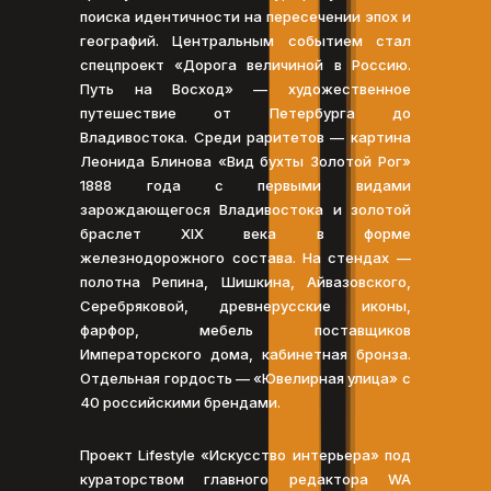
поиска идентичности на пересечении эпох и
географий. Центральным событием стал
спецпроект «Дорога величиной в Россию.
Путь на Восход» — художественное
путешествие от Петербурга до
Владивостока. Среди раритетов — картина
Леонида Блинова «Вид бухты Золотой Рог»
1888 года с первыми видами
зарождающегося Владивостока и золотой
браслет XIX века в форме
железнодорожного состава. На стендах —
полотна Репина, Шишкина, Айвазовского,
Серебряковой, древнерусские иконы,
фарфор, мебель поставщиков
Императорского дома, кабинетная бронза.
Отдельная гордость — «Ювелирная улица» с
40 российскими брендами.
Проект Lifestyle «Искусство интерьера» под
кураторством главного редактора WA