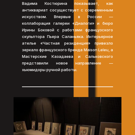
Вадима Костюрина показывает, как
антиквариат сосуществует с современным
искусством. Впервые в России —
коллаборация галереи «Диалоги» и бюро
Ирины Боковой с работами французского
скульптора Пьера Саланьяка. Интерьерное
ателье «Частная резиденция» привезло
зеркало французского бренда Maison Leleu, а
Мастерские Казадаева и Сальковского
представили новое направление —
хьюмидоры ручной работы.