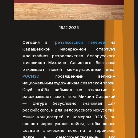
18.12.2025
Сегодня в
Третьяковской галерее
на
Кадашевской набережной стартует
масштабная ретроспектива белорусского
живописца Михаила Савицкого. Выставка
открывает новый международный цикл
РОСИЗО,
посвященный великим
национальным художникам советской эпохи.
Клуб «418» побывал на открытии и
рассказывает вам о нем. Михаил Савицкий
— фигура безусловно значимая для
российского, и для белорусского искусства.
Узник концлагерей с номером 32815, он
прошел через ужасы войны, чтобы позже
создать эпические полотна о героизме,
долге и самопожертвовании. Его