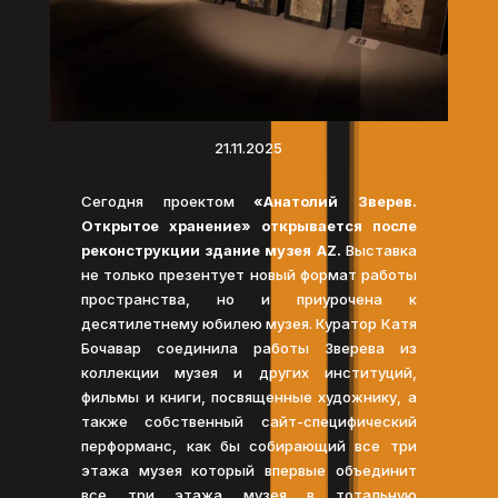
21.11.2025
Сегодня проектом
«Анатолий Зверев.
Открытое хранение» открывается после
реконструкции здание музея AZ.
Выставка
не только презентует новый формат работы
пространства, но и приурочена к
десятилетнему юбилею музея. Куратор Катя
Бочавар соединила работы Зверева из
коллекции музея и других институций,
фильмы и книги, посвященные художнику, а
также собственный сайт-специфический
перформанс, как бы собирающий все три
этажа музея который впервые объединит
все три этажа музея в тотальную