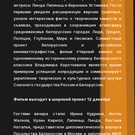
актрисы Линда Лапиньш и Вероника Устимова. Гости
первыми увидели расширенную версию трейлера,
узнали интересные факты о творческом замысле и
съемках, проходивших в сохранивших атмосферу
средневековья белорусских городах Лиде, Гродно,
Полоцке, Глубоком, Мире и Несвиже. Совместный
проект белорусских и российских
кинематографистов, фильм «Черный замок» по
одноименному историческому роману белорусского
классика Владимира Короткевича является ярким
примером успешной копродукции и символизирует
укрепление творческих и культурных связей внутри
Союзного государства России и Белоруссии.
Фильм выходит в широкий прокат 12 декабря
.
Гостями вечера стали: Ирина Кудрина, Антон
Желнов, Кузин Кирилл, Лапиньш Линда, Локтева
Наталья, представители дипломатического корпуса
Посольства Белоруссии в Москве и дипломаты МИД