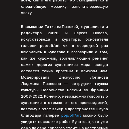
сложнейшую мозаику, запечатлевающую
эпоху.
В компании Татьяны Пинской, журналиста и
редактора книги, и Сергея Попова,
искусствоведа и куратора, основателя
галереи pop/off/art мы в очередной раз
влюбились в Булатова и поговорили о том,
как же художник, возглавляющий рейтинг
самых дорогих художников мира, всегда
остается таким простым и близким нам.
Модерировала дискуссию Логинова
Людмила Павловна — сотрудник группы
культуры Посольства России во Франции
2003-2022. Конечно, невозможно говорить о
художнике в отрыве от его произведений,
поэтому в этот вечер в пространстве Клуба
благодаря галерее
pop/off/art
можно было
увидеть несколько работ Булатова, что уже
само по себе дорогого стоит! За настроение