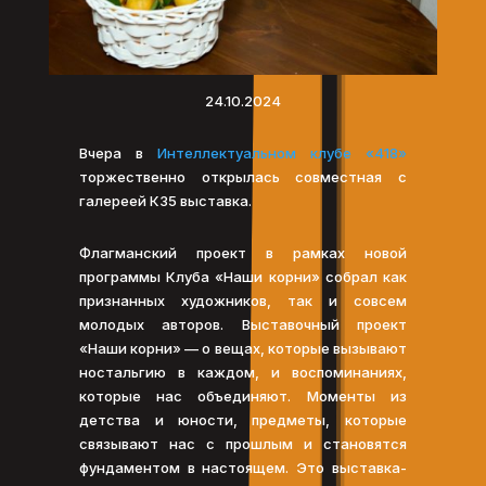
24.10.2024
Вчера в
Интеллектуальном клубе «418»
торжественно открылась совместная с
галереей К35 выставка.
Флагманский проект в рамках новой
программы Клуба «Наши корни» собрал как
признанных художников, так и совсем
молодых авторов. Выставочный проект
«Наши корни» — о вещах, которые вызывают
ностальгию в каждом, и воспоминаниях,
которые нас объединяют. Моменты из
детства и юности, предметы, которые
связывают нас с прошлым и становятся
фундаментом в настоящем. Это выставка-