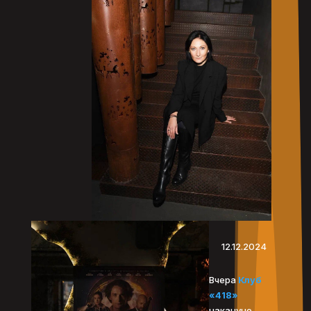
12.12.2024
Вчера
Клуб
«418»
накануне