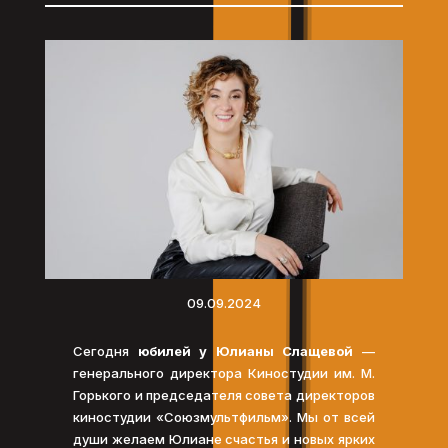
09.09.2024
Сегодня
юбилей у Юлианы Слащевой
—
генерального директора Киностудии им. М.
Горького и председателя совета директоров
киностудии «Союзмультфильм». Мы от всей
души желаем Юлиане счастья и новых ярких