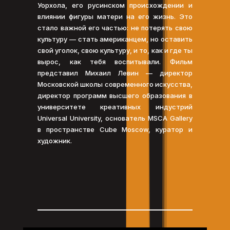
Уорхола, его русинском происхождении и
влиянии фигуры матери на его жизнь. Это
стало важной его частью: не потерять свою
культуру — стать американцем, но оставить
свой уголок, свою культуру, и то, как и где ты
вырос, как тебя воспитывали. Фильм
представил Михаил Левин — директор
Московской школы современного искусства,
директор программ высшего образования в
университете креативных индустрий
Universal University, основатель MSCA Gallery
в пространстве Cube Moscow, куратор и
художник.