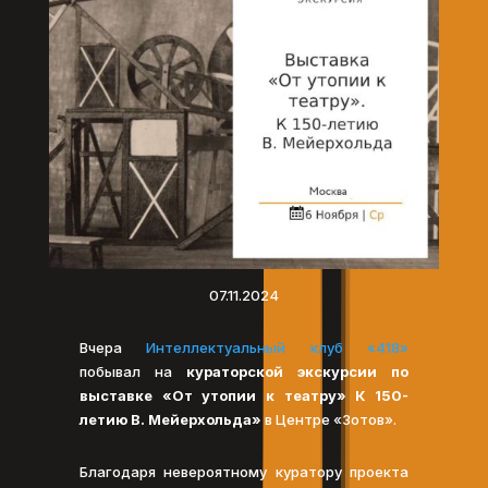
07.11.2024
Вчера
Интеллектуальный клуб «418»
побывал на
кураторской экскурсии по
выставке «От утопии к театру» К 150-
летию В. Мейерхольда»
в Центре «Зотов».
Благодаря невероятному куратору проекта