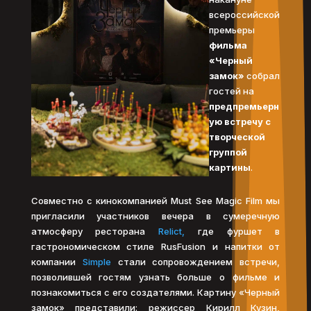
всероссийской
премьеры
фильма
«Черный
замок»
собрал
гостей на
предпремьерн
ую встречу с
творческой
группой
картины
.
Совместно с кинокомпанией Must See Magic Film мы
пригласили участников вечера в сумеречную
атмосферу ресторана
Relict,
где фуршет в
гастрономическом стиле RusFusion и напитки от
компании
Simple
стали сопровождением встречи,
позволившей гостям узнать больше о фильме и
познакомиться с его создателями. Картину «Черный
замок» представили: режиссер Кирилл Кузин,