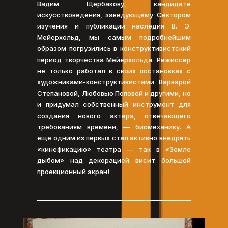
Вадим Щербакову, кандидате
искусствоведения, заведующему Сектором
изучения и публикации наследия В. Э.
Мейерхольд, мы самым подробнейшим
образом погрузились в конструктивистский
период творчества Мейерхольда. Режиссер
не только работал в своих постановках с
художниками-конструктивистами Варварой
Степановой, Любовью Поповой и другими, но
и придумал собственный инструмент для
создания нового актера, отвечающего
требованиям времени, — биомеханику. А
еще одним из первых стал активно внедрять
«кинефикацию» театра — так в «Земле
дыбом» над декорацией висит большой
проекционный экран!