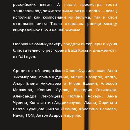
российских цыган. А после просмотра гости
танцевали под зажигательные ритмы Andro — певец
исполнил как композиции из фильма, так и свои
отдельные хиты. Так и стерлась граница между
кинореальностью и нашей жизнью.
Особую изюминку вечеру придали интерьеры и кухня
блистательного ресторана Balzi Rossi и диджей-сет
от DJ Loyza.
Среди гостей вечера были Олеся Судзиловская, Анна
Тихомирова, Ирина Кудрина, Айсель Назарли, Andro,
Анар, Елена Николаева и Игорь Вдовин, Алексей
Молчанов, Ксения Лукаш, Виктория Газинская,
Александра Лекомцева, Полина Аскери, Анна
Чурина, Константин Андрикопулос, Лиана, Сарина и
Беата Турецкие, Антон Желнов, Кристина Левиева,
Navai, TONI, Антон Азаров и другие.