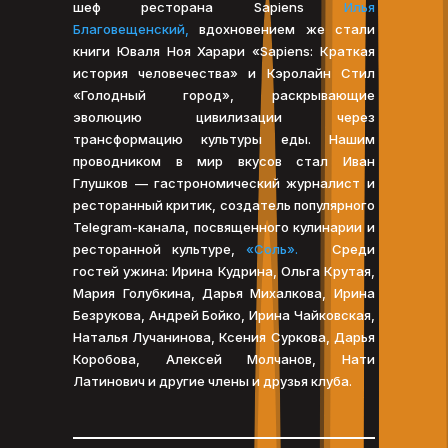
шеф ресторана Sapiens
Илья
Благовещенский,
вдохновением же стали
книги Юваля Ноя Харари «Sapiens: Краткая
история человечества» и Кэролайн Стил
«Голодный город», раскрывающие
эволюцию цивилизации через
трансформацию культуры еды. Нашим
проводником в мир вкусов стал Иван
Глушков — гастрономический журналист и
ресторанный критик, создатель популярного
Telegram-канала, посвященного кулинарии и
ресторанной культуре,
«Соль».
Среди
гостей ужина: Ирина Кудрина, Ольга Крутая,
Мария Голубкина, Дарья Михалкова, Ирина
Безрукова, Андрей Бойко, Ирина Чайковская,
Наталья Лучанинова, Ксения Суркова, Дарья
Коробова, Алексей Молчанов, Нати
Латинович и другие члены и друзья клуба.