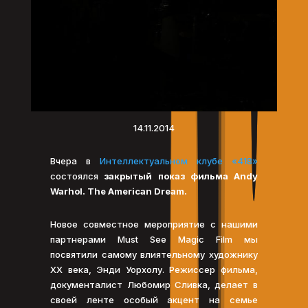
14.11.2014
Вчера в
Интеллектуальном клубе «418»
состоялся
закрытый показ фильма Andy
Warhol. The American Dream.
Новое совместное мероприятие с нашими
партнерами Must See Magic Film мы
посвятили самому влиятельному художнику
XХ века, Энди Уорхолу. Режиссер фильма,
документалист Любомир Сливка, делает в
своей ленте особый акцент на семье