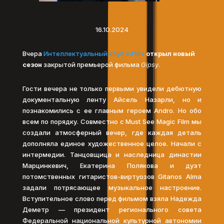
16.10.2024
Вчера
Интеллектуальный клуб «418»
открыл новый
сезон
закрытой премьерой фильма
Gipsy
.
Гости вечера не только первыми увидели дебютную
документальную ленту Айсель Назарли, но и
познакомились с ее главным героем Andro. Но обо
всем по порядку. Совместно с Must See Magic Film мы
создали атмосферный вечер, где каждая деталь
дополняла единое художественное целое. Начали с
интермедии. Танцовщица и наследница династии
Марцинкевич, Екатерина Полякова и дуэт
потомственных гитаристов-виртуозов Gitanos Alma
задали потрясающее музыкальное настроение.
Вступительное слово перед фильмом взяла Надежда
Деметр — президент регионального совета
Федеральной национальной культурной автономии